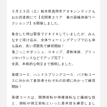
５月２３日（土）栃木県真岡市アオキシンテックも
おか武道館にて【北関東エリア 春の器械体操ワー
クショップ】を開催しました。
集合した時は緊張でドキドキしていましたが、みん
なすぐ溶け込み、全体ウォーミングアップで心も体
も温め、良い雰囲気で練習開始！
鬼ごっこやダッシュ、スキップ、柔軟体操、ブリッ
ジやバランスなどでアップ完了！
全員、本格的な倒立まで挑戦しました。
基礎コース、ハンドスプリングコース、バク転コー
スに分かれて参加者それぞれの目標に向かって練習
開始！
基礎コースは、開脚前転や伸膝後転など繊細な技
と、側転や倒立前転といった基本技を練習しまし