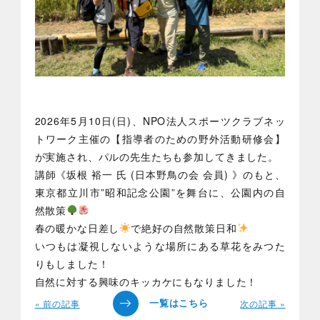
2026年5月10日(日)、NPO法人スポーツクラブネッ
トワーク主催の【指導者のための野外活動研修会】
が実施され、パルの先生たちも参加してきました。
講師《坂根 裕一 氏 (日本野鳥の会 会員) 》のもと、
東京都立川市”昭和記念公園”を舞台に、公園内の自
然散策
春の暖かな日差し
で絶好の自然散策日和
いつもは凝視しないような場所にある草花をみつた
りもしました！
自然に対する興味のキッカケにもなりました！
« 前の記事
次の記事 »