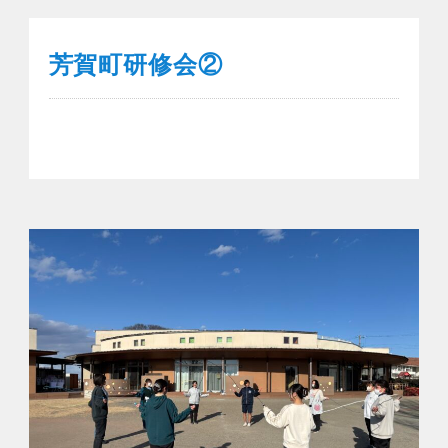
芳賀町研修会②