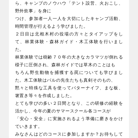
ら、キャンプのノウハウ「テント設営、火おこし、
野外炊事」を身に
つけ、参加者一人一人を大切にしたキャンプ活動、
時間管理が行えるよう学びました。
２日目は北相木村の役場の方々とタイアップをし
て、林業体験・森林ガイド・木工体験を行いまし
た。
林業体験では樹齢７０年の大きなカラマツが倒れる
様子に圧倒され、森林ガイドでは草木のことはも
ちろん野生動物を捕獲する罠についても学びまし
た。木工体験はパルの先生たちも真剣そのもの、
黙々と特殊な工具を使ってバターナイフ、まな板、
箸置き等々を作成しました。
とても学びの多い２日間となり、この研修の経験を
活かし、今年の夏のサマースクール各コースが
「安心・安全」に実施されるよう準備に磨きをかけ
ていきます。
みなさんはどのコースに参加しますか？お待ちして