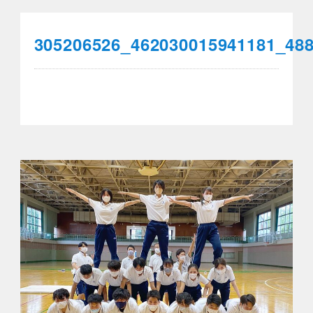
305206526_462030015941181_48