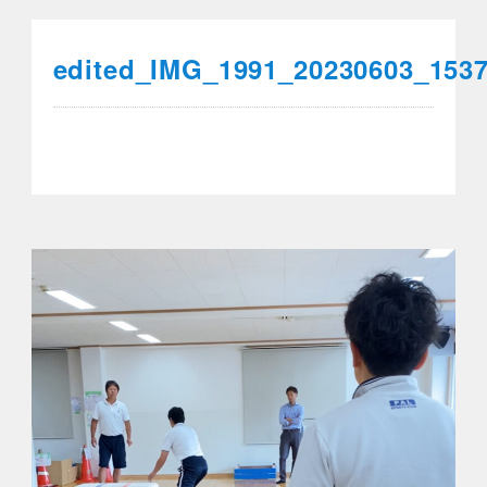
edited_IMG_1991_20230603_153