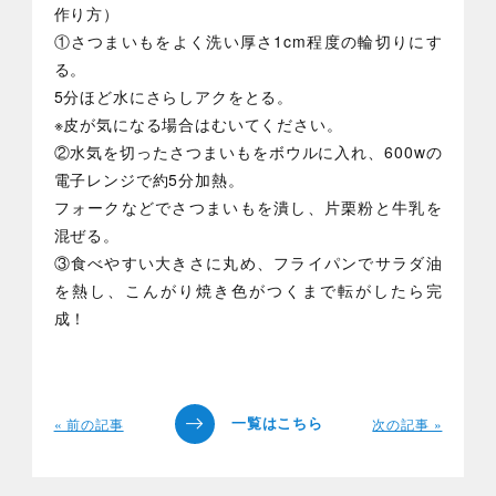
作り方）
①さつまいもをよく洗い厚さ1cm程度の輪切りにす
る。
5分ほど水にさらしアクをとる。
※皮が気になる場合はむいてください。
②水気を切ったさつまいもをボウルに入れ、600wの
電子レンジで約5分加熱。
フォークなどでさつまいもを潰し、片栗粉と牛乳を
混ぜる。
③食べやすい大きさに丸め、フライパンでサラダ油
を熱し、こんがり焼き色がつくまで転がしたら完
成！
« 前の記事
次の記事 »