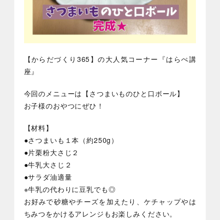
【からだづくり365】の大人気コーナー『はらぺ講
座』
今回のメニューは【さつまいものひと口ボール】
お子様のおやつにぜひ！
【材料】
●さつまいも１本（約250g）
●片栗粉大さじ２
●牛乳大さじ２
●サラダ油適量
※牛乳の代わりに豆乳でも◎
お好みで砂糖やチーズを加えたり、ケチャップやは
ちみつをかけるアレンジもお楽しみください。