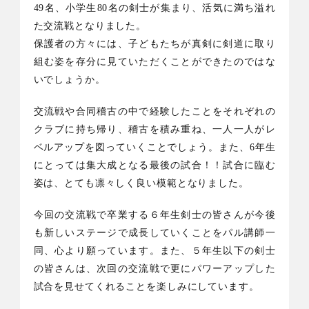
49
名、小学生
80
名の剣士が集まり、活気に満ち溢れ
た交流戦となりました。
保護者の方々には、子どもたちが真剣に剣道に取り
組む姿を存分に見ていただくことができたのではな
いでしょうか。
交流戦や合同稽古の中で経験したことをそれぞれの
クラブに持ち帰り、稽古を積み重ね、一人一人がレ
ベルアップを図っていくことでしょう。また、
6
年生
にとっては集大成となる最後の試合！！試合に臨む
姿は、とても凛々しく良い模範となりました。
今回の交流戦で卒業する６年生剣士の皆さんが今後
も新しいステージで成長していくことをパル講師一
同、心より願っています。また、５年生以下の剣士
の皆さんは、次回の交流戦で更にパワーアップした
試合を見せてくれることを楽しみにしています。