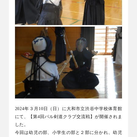
2024
年３月
10
日（日）に大和市立渋谷中学校体育館
にて、【第
4
回パル剣道クラブ交流戦】が開催されま
した。
今回は幼児の部、小学生の部と２部に分かれ、幼児