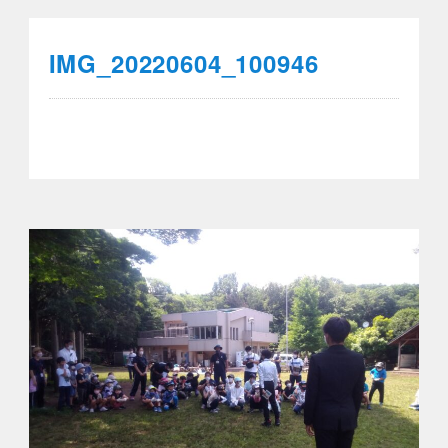
IMG_20220604_100946