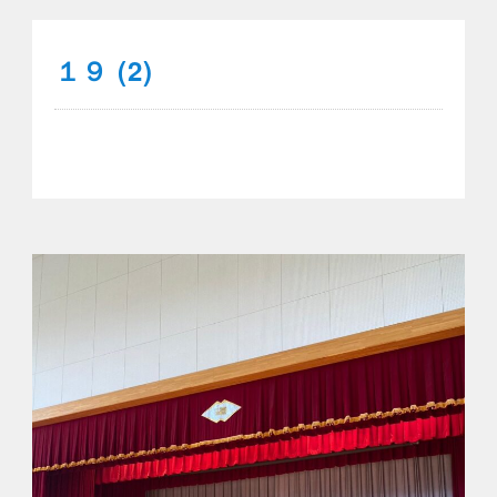
１９ (2)