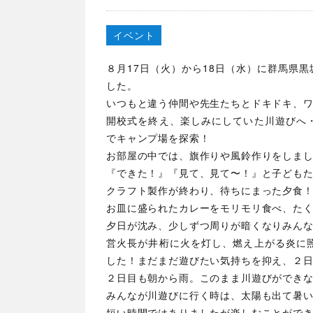
イベント
８月17日（火）から18日（水）に群馬県
した。
いつもと違う仲間や先生たちとドキドキ、
開校式を終え、楽しみにしていた川遊びへ
でキャンプ場を探索！
お部屋の中では、旗作りや風鈴作りをしま
『できた！』『見て、見て〜！』と子ども
クラフト製作が終わり、待ちにまった夕食
お皿に盛られたカレーをモリモリ食べ、た
夕日が沈み、少しずつ周りが暗くなりみん
営火長が井桁に火を灯し、燃え上がる炎に
した！まだまだ遊びたい気持ちを抑え、２
２日目も朝から雨。このまま川遊びができ
みんなが川遊びに行く時は、太陽も出て暑
短い時間ではありましたが楽しむことがで