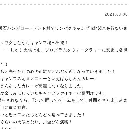
2021.09.08
黒坂石バンガロー・テント村でワンパクキャンプin北関東を行ないま
ワクワクしながらキャンプ場へ出発！
・・・しかし天候は雨。プログラムをウォークラリーに変更し各班
した！
たちと先生たちの心の距離がどんどん近くなっていきました！
！キャンプの定番メニューといえばもちろんカレー！
くさんあったカレーが綺麗になくなりました。
なが楽しみにしていたキャンプファイヤーの幕開けです。
照らされながら、歌って踊ってゲームをして、仲間たちと楽しみま
日目に備え就寝。
ないと思っていたらどんどん晴れてきました！
いぐらいの天候となり、川遊びを満喫！
きました！