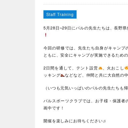
Staff Training
5
月
28
日
~29
日にパルの先生たちは、長野県
今回の研修では、先生たち自身がキャンプ
ともに、安全にキャンプが実施できるため
2
日間を通して、テント設営
、火おこし
ッキング
などなど、仲間と共に大自然の
（いつも元気いっぱいのパルの先生たちも
パルスポーツクラブでは、お子様・保護者
画中です！
開催を楽しみにお待ちください♫