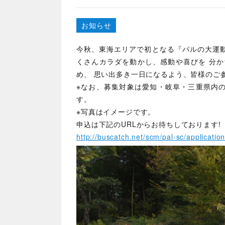
お知らせ
今秋、東海エリアで初となる『パルの大運動会
くさんカラダを動かし、感動や喜びを 分か
め、 思い出多き一日になるよう、皆様のご
※なお、募集対象は愛知・岐阜・三重県内
す。
※写真はイメージです。
申込は下記のURLからお待ちしております!
http://buscatch.net/scm/pal-sc/applicatio