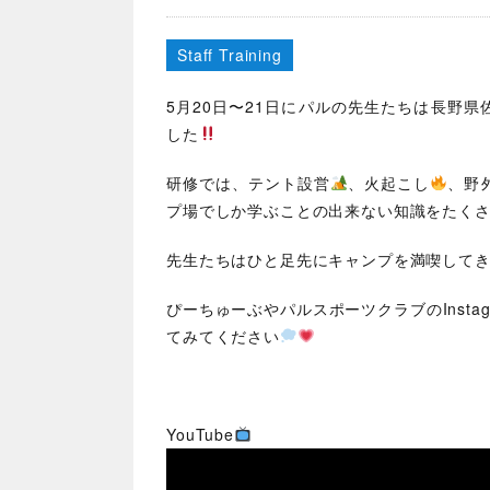
Staff Training
5月20日〜21日にパルの先生たちは長野
した
研修では、テント設営
、火起こし
、野
プ場でしか学ぶことの出来ない知識をたく
先生たちはひと足先にキャンプを満喫して
ぴーちゅーぶやパルスポーツクラブのInst
てみてください
YouTube