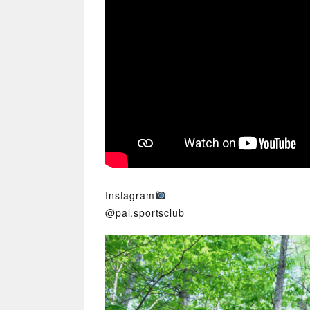
Instagram
@pal.sportsclub