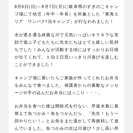
8月6日(日)～8月7日(月)に岐阜県のすぎのこキャン
プ場にて幼児（年中・年長）を対象とした『東海エ
リア ワンパク1泊キャンプ』が行なわれました！
水が透き通る綺麗な川で元気いっぱいキラキラな笑
顔で遊ぶ子どもたちに先生たちはとても嬉しい気持
ちでした！みんなが活動する頃にはすっかりお日様
が出てくれて、１泊２日思いっきり川遊びを楽しむ
ことができました！
キャンプ場に着いたらご家族が作ってくれたお弁当
をみんなで食べました。保護者からの素敵なメッセ
ージや手の込んだお弁当にほっこり・・・。
お弁当を食べた後は開校式を行ない、早速水着に着
替えて魚つかみ！魚をつかんだら、『先生！もう一
回やりたい！』とお魚をまた逃がして再挑戦して遊
んでいました。魚つかみの次は川遊び！少し高い所