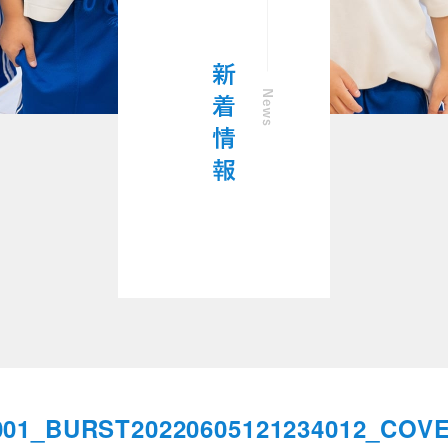
001_BURST20220605121234012_COV